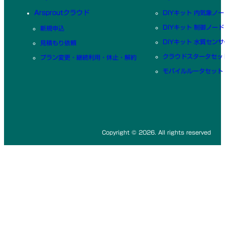
Arsproutクラウド
DIYキット 内気象ノー
DIYキット 制御ノード
新規申込
DIYキット 水質センサ
見積もり依頼
クラウドスタータセッ
プラン変更・継続利用・休止・解約
モバイルルータセット
Copyright © 2026. All rights reserved