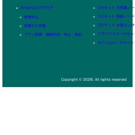
Arsproutクラウド
DIYキット 内気象ノー
DIYキット 制御ノード
新規申込
DIYキット 水質センサ
見積もり依頼
クラウドスタータセッ
プラン変更・継続利用・休止・解約
モバイルルータセット
Copyright © 2026. All rights reserved