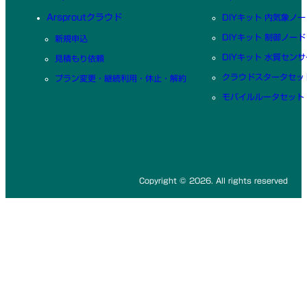
Arsproutクラウド
DIYキット 内気象ノー
DIYキット 制御ノード
新規申込
DIYキット 水質センサ
見積もり依頼
クラウドスタータセッ
プラン変更・継続利用・休止・解約
モバイルルータセット
Copyright © 2026. All rights reserved