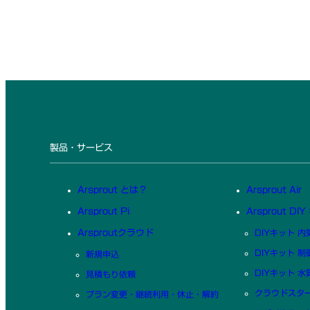
製品・サービス
Arsprout とは？
Arsprout Air
Arsprout Pi
Arsprout DI
Arsproutクラウド
DIYキット 
DIYキット 
新規申込
DIYキット 
見積もり依頼
クラウドスタ
プラン変更・継続利用・休止・解約