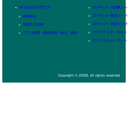
Arsproutクラウド
DIYキット 内気象ノー
DIYキット 制御ノード
新規申込
DIYキット 水質センサ
見積もり依頼
クラウドスタータセッ
プラン変更・継続利用・休止・解約
モバイルルータセット
Copyright © 2026. All rights reserved